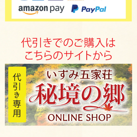
東山本店
森林の停車場ごかんしょ 高尾扶佐子
吉村園
杉本製茶
渡邊製茶
橋口園製茶
お茶の村上園
寺田製茶