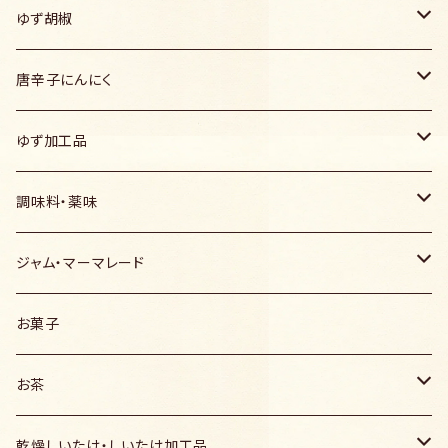
ゆず胡椒
ゆず胡椒
唐辛子にんにく
青
液体ゆず胡椒
青
ゆず加工品
赤
青
ゆず胡椒醤油
赤
100％ゆず果汁
調味料・薬味
黄
赤
粉末ゆず胡椒・ゆず一味
黄
ゆずポン酢
唐辛子にんにく
ジャム・マーマレード
黄
ゆずポン酢
ゆず胡椒味噌だれ
ゆず一味・ゆず七味唐辛子
ゆずポン酢
ゆずマーマレード
お菓子
赤酒ゆずポン酢
ゆず胡椒オリーブ
ゆずマーマレード
液体ゆず胡椒
ブルーベリージャム
お茶
ゆずゼリー・キャンディ
ゆず胡椒醤油
緑茶
乾燥しいたけ・しいたけ加工品