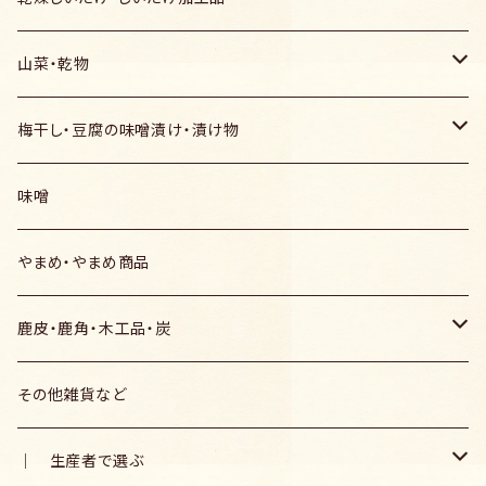
ゆず調味料
粉末調味料
ほうじ茶
乾燥椎茸 どんこ
山菜・乾物
粉末ゆず胡椒・ゆず一味
生姜パウダー
和紅茶
乾燥椎茸 丸葉
山椒加工品
梅干し・豆腐の味噌漬け・漬け物
ゆず七味
山椒調味料
粉末緑茶
乾燥椎茸 スライス
ふきのとう加工品
梅干し
味噌
生姜パウダー
山椒唐辛子
ゆず調味料
ティーバッグ茶
しいたけ素麺
乾燥わらび・ぜんまい
豆腐の味噌漬け
やまめ・やまめ商品
粉末山椒
山椒オリーブ
味噌調味料
徳用茶
粉末しいたけ
乾燥たけのこ
大根漬け
鹿皮・鹿角・木工品・炭
実山椒塩
ゆず胡椒オリーブ
｜価格で選ぶ｜1,301円以上/100g～
切干大根
その他の漬け物
鹿皮・鹿角
その他雑貨など
山椒オリーブ
｜価格で選ぶ｜1,101～1,300円/100g
木工品
｜ 生産者で選ぶ