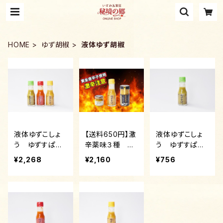
HOME
ゆず胡椒
液体ゆず胡椒
液体ゆずこしょ
【送料650円】激
液体ゆずこしょ
う ゆずすぱ
辛薬味３種 ま
う ゆずすぱ
（青・赤・黄）70g
とめてお試しセ
（青）
¥2,268
¥2,160
¥756
各１本×３本
ット 隠れ里の
入り 食べ比べ
柚子こしょう
セット
（黄）×ゆずすぱ
（黄）×黄金唐辛
子にんにく