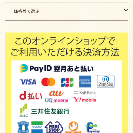
｜価格で選ぶ｜901～1100円/100g
木炭
（株）いずみ
｜ 価格帯で選ぶ
｜価格で選ぶ｜701円～900円/100g
ゆずの香
～499円以下
｜価格で選ぶ｜401～700円/100g
（有）クラッチ
500～999円以下
｜価格で選ぶ｜～400円/100g以下
（一社）五家荘地域プロジェクト
1,000～2,999円以下
山の台所 平川康太郎
3,000～4,999円以下
山女魚荘 黒木智光
5,000円以上
五家荘山の幸出荷部会